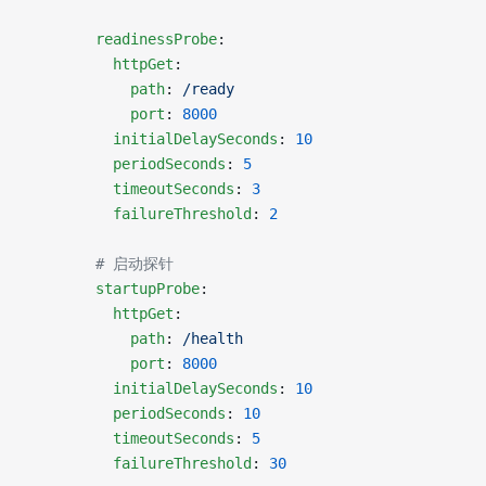
        readinessProbe
:
          httpGet
:
            path
: 
/ready
            port
: 
8000
          initialDelaySeconds
: 
10
          periodSeconds
: 
5
          timeoutSeconds
: 
3
          failureThreshold
: 
2
        # 启动探针
        startupProbe
:
          httpGet
:
            path
: 
/health
            port
: 
8000
          initialDelaySeconds
: 
10
          periodSeconds
: 
10
          timeoutSeconds
: 
5
          failureThreshold
: 
30