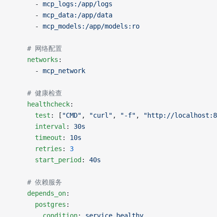
      - 
mcp_logs:/app/logs
      - 
mcp_data:/app/data
      - 
mcp_models:/app/models:ro
    # 网络配置
    networks
:
      - 
mcp_network
    # 健康检查
    healthcheck
:
      test
: [
"CMD"
, 
"curl"
, 
"-f"
, 
"http://localhost:8
      interval
: 
30s
      timeout
: 
10s
      retries
: 
3
      start_period
: 
40s
    # 依赖服务
    depends_on
:
      postgres
:
        condition
: 
service_healthy