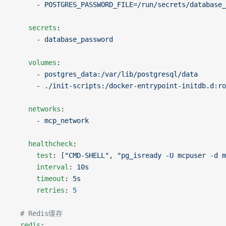
      - 
POSTGRES_PASSWORD_FILE=/run/secrets/database_
    secrets
:
      - 
database_password
    volumes
:
      - 
postgres_data:/var/lib/postgresql/data
      - 
./init-scripts:/docker-entrypoint-initdb.d:ro
    networks
:
      - 
mcp_network
    healthcheck
:
      test
: [
"CMD-SHELL"
, 
"pg_isready -U mcpuser -d m
      interval
: 
10s
      timeout
: 
5s
      retries
: 
5
  # Redis缓存
  redis
: