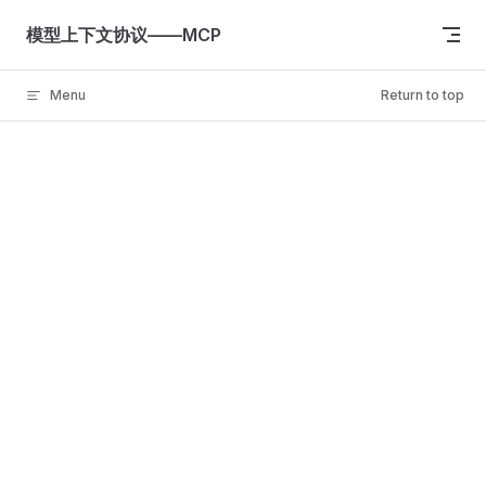
Skip to content
模型上下文协议——MCP
Menu
Return to top