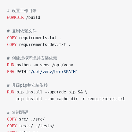
# 设置工作目录
WORKDIR
 /build
# 复制依赖文件
COPY
 requirements.txt .
COPY
 requirements-dev.txt .
# 创建虚拟环境并安装依赖
RUN
 python -m venv /opt/venv
ENV
 PATH=
"/opt/venv/bin:$PATH"
# 升级pip并安装依赖
RUN
 pip install --upgrade pip && \
    pip install --no-cache-dir -r requirements.txt
# 复制源码
COPY
 src/ ./src/
COPY
 tests/ ./tests/