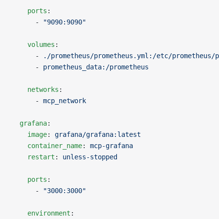
    ports
:
      - 
"9090:9090"
    volumes
:
      - 
./prometheus/prometheus.yml:/etc/prometheus/p
      - 
prometheus_data:/prometheus
    networks
:
      - 
mcp_network
  grafana
:
    image
: 
grafana/grafana:latest
    container_name
: 
mcp-grafana
    restart
: 
unless-stopped
    ports
:
      - 
"3000:3000"
    environment
: