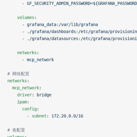
      - 
GF_SECURITY_ADMIN_PASSWORD=${GRAFANA_PASSWORD
    volumes
:
      - 
grafana_data:/var/lib/grafana
      - 
./grafana/dashboards:/etc/grafana/provisionin
      - 
./grafana/datasources:/etc/grafana/provisioni
    networks
:
      - 
mcp_network
# 网络配置
networks
:
  mcp_network
:
    driver
: 
bridge
    ipam
:
      config
:
        - 
subnet
: 
172.20.0.0/16
# 卷配置