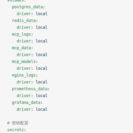
volumes
:
  postgres_data
:
    driver
: 
local
  redis_data
:
    driver
: 
local
  mcp_logs
:
    driver
: 
local
  mcp_data
:
    driver
: 
local
  mcp_models
:
    driver
: 
local
  nginx_logs
:
    driver
: 
local
  prometheus_data
:
    driver
: 
local
  grafana_data
:
    driver
: 
local
# 密钥配置
secrets
: