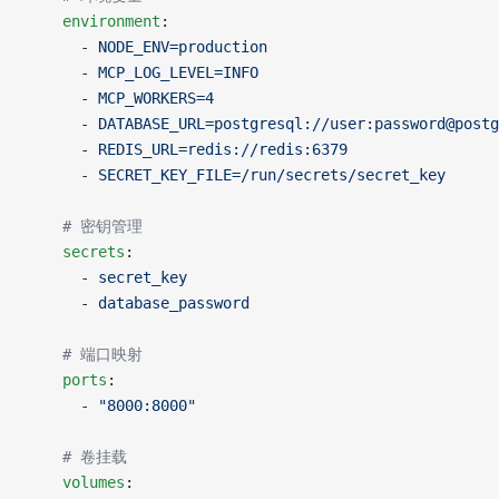
    environment
:
      - 
NODE_ENV=production
      - 
MCP_LOG_LEVEL=INFO
      - 
MCP_WORKERS=4
      - 
DATABASE_URL=postgresql://user:password@postg
      - 
REDIS_URL=redis://redis:6379
      - 
SECRET_KEY_FILE=/run/secrets/secret_key
    # 密钥管理
    secrets
:
      - 
secret_key
      - 
database_password
    # 端口映射
    ports
:
      - 
"8000:8000"
    # 卷挂载
    volumes
: