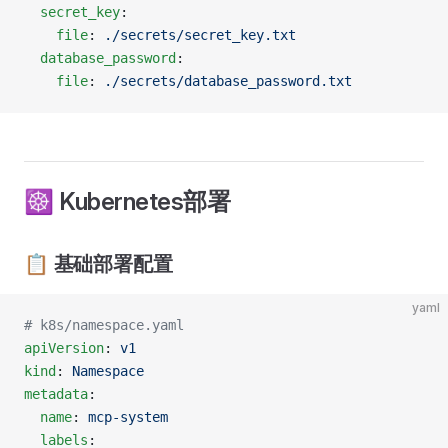
  secret_key
:
    file
: 
./secrets/secret_key.txt
  database_password
:
    file
: 
./secrets/database_password.txt
☸️ Kubernetes部署
📋 基础部署配置
yaml
# k8s/namespace.yaml
apiVersion
: 
v1
kind
: 
Namespace
metadata
:
  name
: 
mcp-system
  labels
: