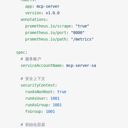
        app
: 
mcp-server
        version
: 
v1.0.0
      annotations
:
        prometheus.io/scrape
: 
"true"
        prometheus.io/port
: 
"8000"
        prometheus.io/path
: 
"/metrics"
    spec
:
      # 服务账户
      serviceAccountName
: 
mcp-server-sa
      # 安全上下文
      securityContext
:
        runAsNonRoot
: 
true
        runAsUser
: 
1001
        runAsGroup
: 
1001
        fsGroup
: 
1001
      # 初始化容器