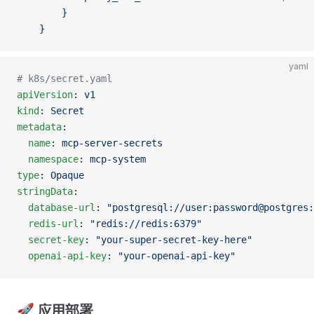
        }
    }
yaml
# k8s/secret.yaml
apiVersion
: 
v1
kind
: 
Secret
metadata
:
  name
: 
mcp-server-secrets
  namespace
: 
mcp-system
type
: 
Opaque
stringData
:
  database-url
: 
"postgresql://user:password@postgres:
  redis-url
: 
"redis://redis:6379"
  secret-key
: 
"your-super-secret-key-here"
  openai-api-key
: 
"your-openai-api-key"
🚀 应用部署