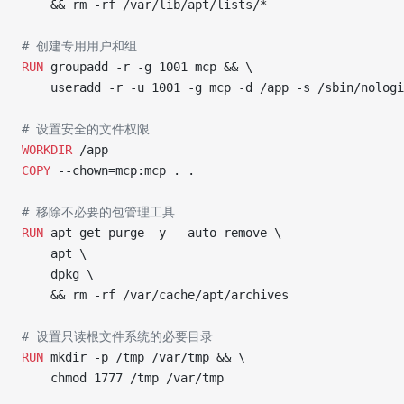
    && rm -rf /var/lib/apt/lists/*
# 创建专用用户和组
RUN
 groupadd -r -g 1001 mcp && \
    useradd -r -u 1001 -g mcp -d /app -s /sbin/nologi
# 设置安全的文件权限
WORKDIR
 /app
COPY
 --chown=mcp:mcp . .
# 移除不必要的包管理工具
RUN
 apt-get purge -y --auto-remove \
    apt \
    dpkg \
    && rm -rf /var/cache/apt/archives
# 设置只读根文件系统的必要目录
RUN
 mkdir -p /tmp /var/tmp && \
    chmod 1777 /tmp /var/tmp