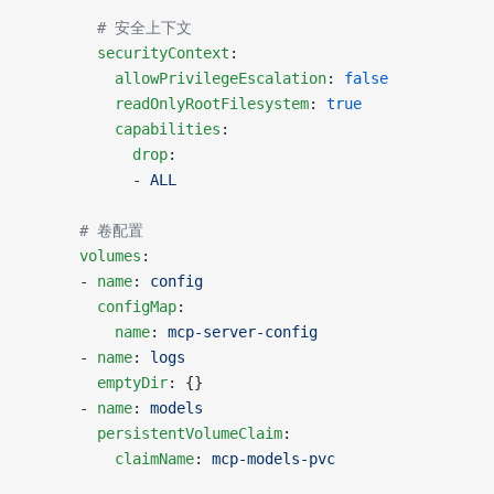
        # 安全上下文
        securityContext
:
          allowPrivilegeEscalation
: 
false
          readOnlyRootFilesystem
: 
true
          capabilities
:
            drop
:
            - 
ALL
      # 卷配置
      volumes
:
      - 
name
: 
config
        configMap
:
          name
: 
mcp-server-config
      - 
name
: 
logs
        emptyDir
: {}
      - 
name
: 
models
        persistentVolumeClaim
:
          claimName
: 
mcp-models-pvc