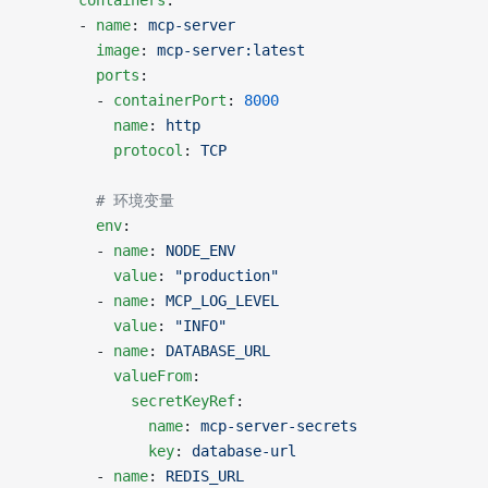
      containers
:
      - 
name
: 
mcp-server
        image
: 
mcp-server:latest
        ports
:
        - 
containerPort
: 
8000
          name
: 
http
          protocol
: 
TCP
        # 环境变量
        env
:
        - 
name
: 
NODE_ENV
          value
: 
"production"
        - 
name
: 
MCP_LOG_LEVEL
          value
: 
"INFO"
        - 
name
: 
DATABASE_URL
          valueFrom
:
            secretKeyRef
:
              name
: 
mcp-server-secrets
              key
: 
database-url
        - 
name
: 
REDIS_URL