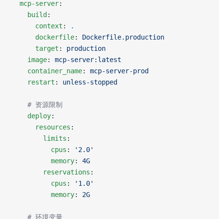
  mcp-server
:
    build
:
      context
: 
.
      dockerfile
: 
Dockerfile.production
      target
: 
production
    image
: 
mcp-server:latest
    container_name
: 
mcp-server-prod
    restart
: 
unless-stopped
    # 资源限制
    deploy
:
      resources
:
        limits
:
          cpus
: 
'2.0'
          memory
: 
4G
        reservations
:
          cpus
: 
'1.0'
          memory
: 
2G
    # 环境变量