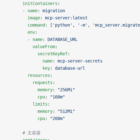
      initContainers
:
      - 
name
: 
migration
        image
: 
mcp-server:latest
        command
: [
'python'
, 
'-m'
, 
'mcp_server.migrate
        env
:
        - 
name
: 
DATABASE_URL
          valueFrom
:
            secretKeyRef
:
              name
: 
mcp-server-secrets
              key
: 
database-url
        resources
:
          requests
:
            memory
: 
"256Mi"
            cpu
: 
"100m"
          limits
:
            memory
: 
"512Mi"
            cpu
: 
"200m"
      # 主容器