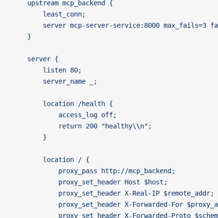
    upstream mcp_backend {
        least_conn;
        server mcp-server-service:8000 max_fails=3 fa
    }
    server {
        listen 80;
        server_name _;
        location /health {
            access_log off;
            return 200 "healthy\\n";
        }
        location / {
            proxy_pass http://mcp_backend;
            proxy_set_header Host $host;
            proxy_set_header X-Real-IP $remote_addr;
            proxy_set_header X-Forwarded-For $proxy_a
            proxy_set_header X-Forwarded-Proto $schem