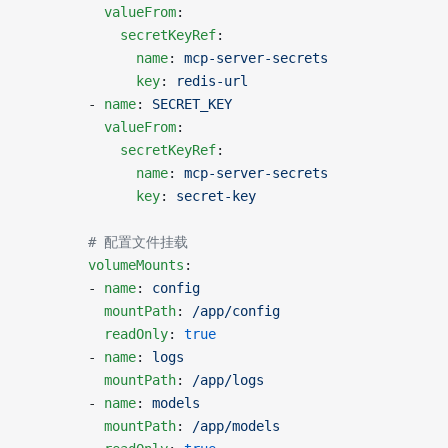
          valueFrom
:
            secretKeyRef
:
              name
: 
mcp-server-secrets
              key
: 
redis-url
        - 
name
: 
SECRET_KEY
          valueFrom
:
            secretKeyRef
:
              name
: 
mcp-server-secrets
              key
: 
secret-key
        # 配置文件挂载
        volumeMounts
:
        - 
name
: 
config
          mountPath
: 
/app/config
          readOnly
: 
true
        - 
name
: 
logs
          mountPath
: 
/app/logs
        - 
name
: 
models
          mountPath
: 
/app/models