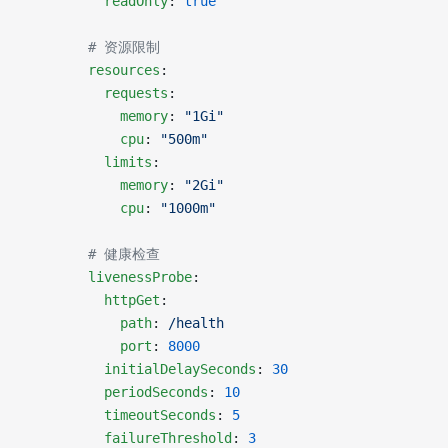
          readOnly
: 
true
        # 资源限制
        resources
:
          requests
:
            memory
: 
"1Gi"
            cpu
: 
"500m"
          limits
:
            memory
: 
"2Gi"
            cpu
: 
"1000m"
        # 健康检查
        livenessProbe
:
          httpGet
:
            path
: 
/health
            port
: 
8000
          initialDelaySeconds
: 
30
          periodSeconds
: 
10
          timeoutSeconds
: 
5
          failureThreshold
: 
3