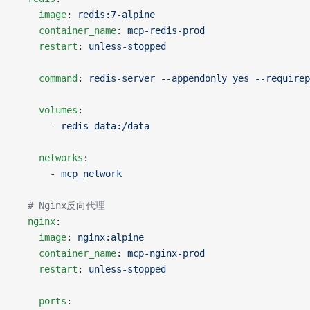
    image
: 
redis:7-alpine
    container_name
: 
mcp-redis-prod
    restart
: 
unless-stopped
    command
: 
redis-server --appendonly yes --requirep
    volumes
:
      - 
redis_data:/data
    networks
:
      - 
mcp_network
  # Nginx反向代理
  nginx
:
    image
: 
nginx:alpine
    container_name
: 
mcp-nginx-prod
    restart
: 
unless-stopped
    ports
: