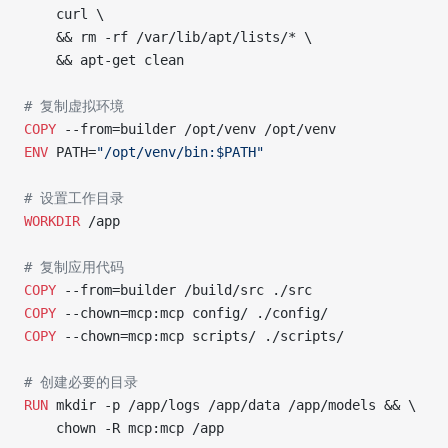
    curl \
    && rm -rf /var/lib/apt/lists/* \
    && apt-get clean
# 复制虚拟环境
COPY
 --from=builder /opt/venv /opt/venv
ENV
 PATH=
"/opt/venv/bin:$PATH"
# 设置工作目录
WORKDIR
 /app
# 复制应用代码
COPY
 --from=builder /build/src ./src
COPY
 --chown=mcp:mcp config/ ./config/
COPY
 --chown=mcp:mcp scripts/ ./scripts/
# 创建必要的目录
RUN
 mkdir -p /app/logs /app/data /app/models && \
    chown -R mcp:mcp /app