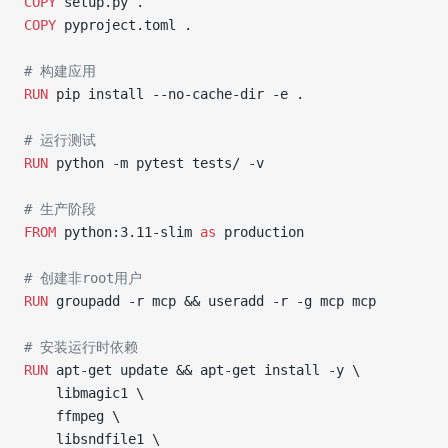
COPY
 setup.py .
COPY
 pyproject.toml .
# 构建应用
RUN
 pip install --no-cache-dir -e .
# 运行测试
RUN
 python -m pytest tests/ -v
# 生产阶段
FROM
 python:3.11-slim 
as
 production
# 创建非root用户
RUN
 groupadd -r mcp && useradd -r -g mcp mcp
# 安装运行时依赖
RUN
 apt-get update && apt-get install -y \
    libmagic1 \
    ffmpeg \
    libsndfile1 \