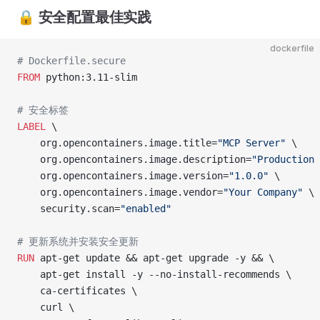
🔒 安全配置最佳实践
dockerfile
# Dockerfile.secure
FROM
 python:3.11-slim
# 安全标签
LABEL
 \
    org.opencontainers.image.title=
"MCP Server"
 \
    org.opencontainers.image.description=
"Production 
    org.opencontainers.image.version=
"1.0.0"
 \
    org.opencontainers.image.vendor=
"Your Company"
 \
    security.scan=
"enabled"
# 更新系统并安装安全更新
RUN
 apt-get update && apt-get upgrade -y && \
    apt-get install -y --no-install-recommends \
    ca-certificates \
    curl \