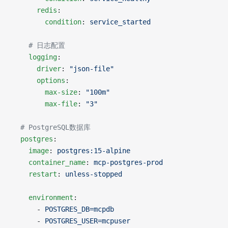
      redis
:
        condition
: 
service_started
    # 日志配置
    logging
:
      driver
: 
"json-file"
      options
:
        max-size
: 
"100m"
        max-file
: 
"3"
  # PostgreSQL数据库
  postgres
:
    image
: 
postgres:15-alpine
    container_name
: 
mcp-postgres-prod
    restart
: 
unless-stopped
    environment
:
      - 
POSTGRES_DB=mcpdb
      - 
POSTGRES_USER=mcpuser