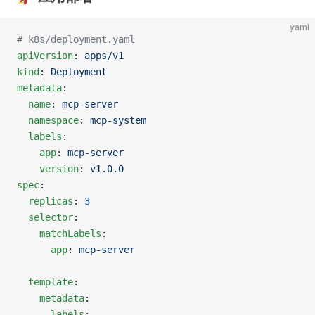
yaml
# k8s/deployment.yaml
apiVersion
: 
apps/v1
kind
: 
Deployment
metadata
:
  name
: 
mcp-server
  namespace
: 
mcp-system
  labels
:
    app
: 
mcp-server
    version
: 
v1.0.0
spec
:
  replicas
: 
3
  selector
:
    matchLabels
:
      app
: 
mcp-server
  template
:
    metadata
:
      labels
: