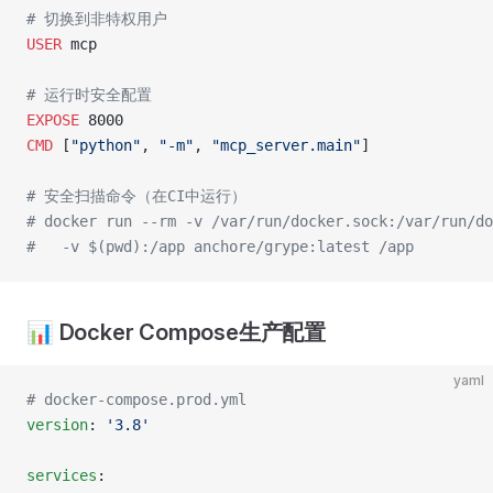
# 切换到非特权用户
USER
 mcp
# 运行时安全配置
EXPOSE
 8000
CMD
 [
"python"
, 
"-m"
, 
"mcp_server.main"
]
# 安全扫描命令（在CI中运行）
# docker run --rm -v /var/run/docker.sock:/var/run/do
#   -v $(pwd):/app anchore/grype:latest /app
📊 Docker Compose生产配置
yaml
# docker-compose.prod.yml
version
: 
'3.8'
services
: