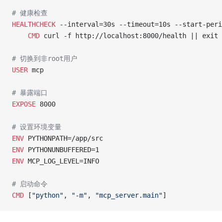
# 健康检查
HEALTHCHECK
 --interval=30s --timeout=10s --start-peri
    CMD
 curl -f http://localhost:8000/health || exit 
# 切换到非root用户
USER
 mcp
# 暴露端口
EXPOSE
 8000
# 设置环境变量
ENV
 PYTHONPATH=/app/src
ENV
 PYTHONUNBUFFERED=1
ENV
 MCP_LOG_LEVEL=INFO
# 启动命令
CMD
 [
"python"
, 
"-m"
, 
"mcp_server.main"
]